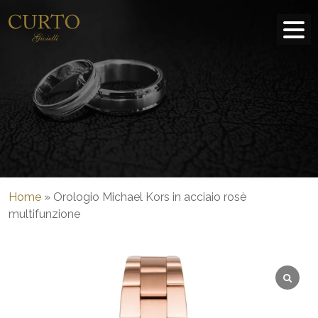
Home
»
Orologio Michael Kors in acciaio rosè
multifunzione