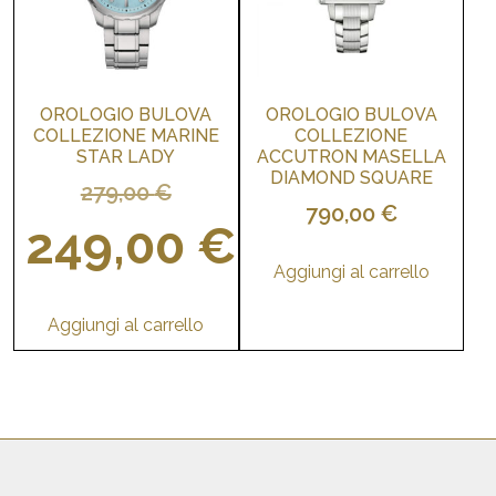
OROLOGIO BULOVA
OROLOGIO BULOVA
COLLEZIONE MARINE
COLLEZIONE
STAR LADY
ACCUTRON MASELLA
DIAMOND SQUARE
Il
279,00
€
790,00
€
prezzo
249,00
€
originale
Aggiungi al carrello
era:
Il
279,00 €.
Aggiungi al carrello
prezzo
attuale
è:
249,00 €.