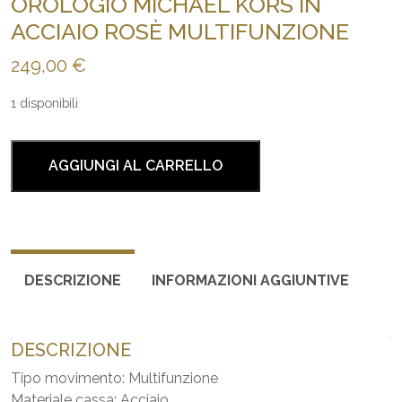
OROLOGIO MICHAEL KORS IN
ACCIAIO ROSÈ MULTIFUNZIONE
249,00
€
1 disponibili
Orologio
Michael
AGGIUNGI AL CARRELLO
Kors
in
acciaio
rosè
multifunzione
DESCRIZIONE
INFORMAZIONI AGGIUNTIVE
quantità
DESCRIZIONE
Tipo movimento: Multifunzione
Materiale cassa: Acciaio